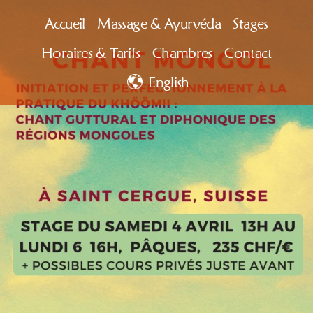
Aller
Accueil
Massage & Ayurvéda
Stages
au
Horaires & Tarifs
Chambres
Contact
contenu
English